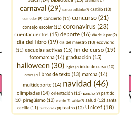
belén
(14)
biblioteca
(15)
calendario
(7)
carnaval
(29)
castillo
(10)
carrera solidaria
(7)
concurso
(21)
concierto
(11)
comedor
(9)
coronavirus
(23)
consejo escolar
(11)
deporte
(16)
cuentacuentos
(15)
día de la paz
(9)
día del libro
(19)
ecovidrio
día del maestro
(10)
fin de curso
(19)
escuelas activas
(15)
(11)
fotomarcha
(14)
graduación
(15)
halloween
(30)
inicio de curso
(10)
inglés
(7)
marcha
(14)
libros de texto
(13)
lectura
(7)
navidad
(46)
multideporte
(14)
olimpiadas
(14)
orientación
(11)
pancho
(9)
partido
piragüismo
(12)
salud
(12)
santa
(10)
premio
(7)
salida
(7)
Unicef
(18)
teatro
(12)
cecilia
(11)
tamborada
(8)