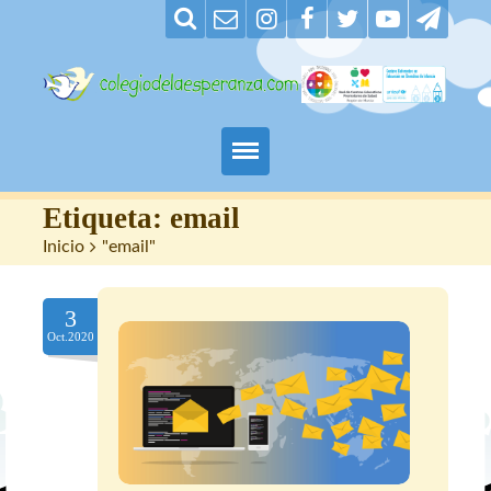
Padres
Etiqueta:
email
Inicio
>
"email"
Alumnos
3
Maestros
Oct.2020
Nuestro centro
Contacto