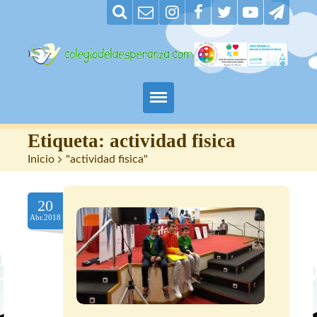
Padres
Etiqueta:
actividad fisica
Inicio
>
"actividad fisica"
Alumnos
20
Maestros
Abr.2018
Nuestro centro
Contacto