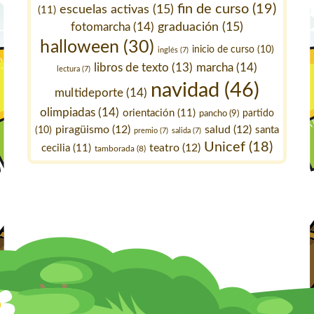
fin de curso
(19)
escuelas activas
(15)
(11)
fotomarcha
(14)
graduación
(15)
halloween
(30)
inicio de curso
(10)
inglés
(7)
marcha
(14)
libros de texto
(13)
lectura
(7)
navidad
(46)
multideporte
(14)
olimpiadas
(14)
orientación
(11)
pancho
(9)
partido
piragüismo
(12)
salud
(12)
santa
(10)
premio
(7)
salida
(7)
Unicef
(18)
teatro
(12)
cecilia
(11)
tamborada
(8)