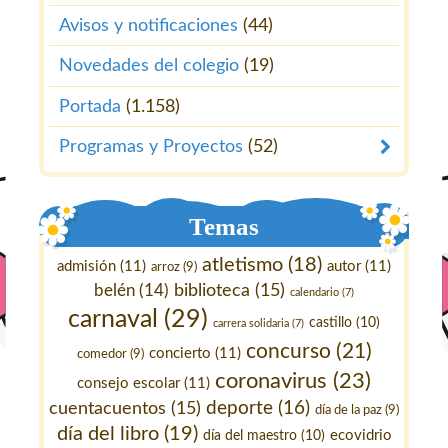
Avisos y notificaciones
(44)
Novedades del colegio
(19)
Portada
(1.158)
Programas y Proyectos
(52)
Temas
atletismo
(18)
admisión
(11)
autor
(11)
arroz
(9)
belén
(14)
biblioteca
(15)
calendario
(7)
carnaval
(29)
castillo
(10)
carrera solidaria
(7)
concurso
(21)
concierto
(11)
comedor
(9)
coronavirus
(23)
consejo escolar
(11)
deporte
(16)
cuentacuentos
(15)
día de la paz
(9)
día del libro
(19)
ecovidrio
día del maestro
(10)