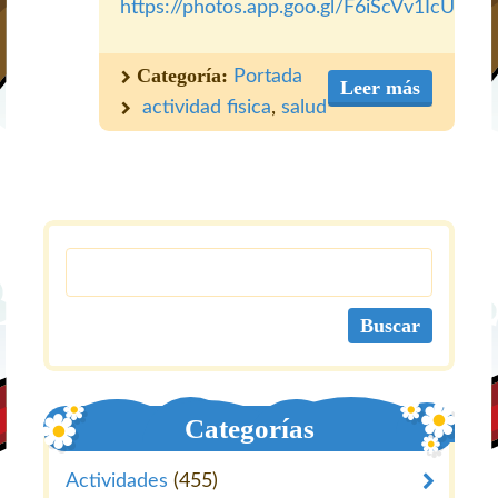
https://photos.app.goo.gl/F6iScVv1IcUsCF
Categoría:
Portada
Leer más
actividad fisica
,
salud
Categorías
Actividades
(455)