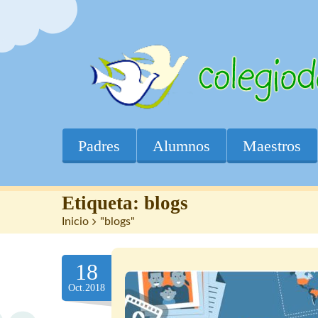
Padres
Alumnos
Maestros
Etiqueta:
blogs
Inicio
>
"blogs"
18
Oct.2018