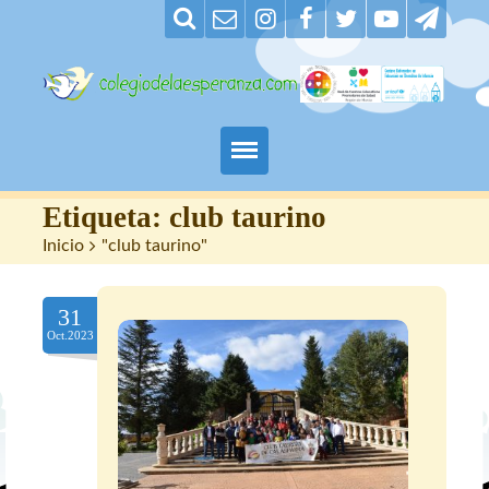
Padres
Etiqueta:
club taurino
Inicio
>
"club taurino"
Alumnos
31
Maestros
Oct.2023
Nuestro centro
Contacto