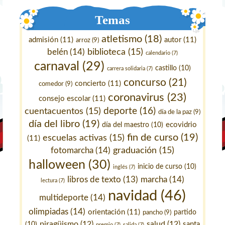
Temas
atletismo
(18)
admisión
(11)
autor
(11)
arroz
(9)
belén
(14)
biblioteca
(15)
calendario
(7)
carnaval
(29)
castillo
(10)
carrera solidaria
(7)
concurso
(21)
concierto
(11)
comedor
(9)
coronavirus
(23)
consejo escolar
(11)
deporte
(16)
cuentacuentos
(15)
día de la paz
(9)
día del libro
(19)
ecovidrio
día del maestro
(10)
fin de curso
(19)
escuelas activas
(15)
(11)
fotomarcha
(14)
graduación
(15)
halloween
(30)
inicio de curso
(10)
inglés
(7)
marcha
(14)
libros de texto
(13)
lectura
(7)
navidad
(46)
multideporte
(14)
olimpiadas
(14)
orientación
(11)
pancho
(9)
partido
piragüismo
(12)
salud
(12)
santa
(10)
premio
(7)
salida
(7)