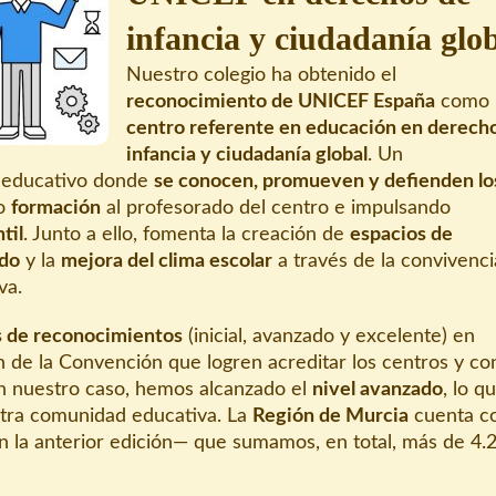
infancia y ciudadanía glo
Nuestro colegio ha obtenido el
reconocimiento de UNICEF España
como
centro referente en educación en derech
infancia y ciudadanía global
. Un
o educativo donde
se conocen, promueven y defienden lo
do
formación
al profesorado del centro e impulsando
til
. Junto a ello, fomenta la creación de
espacios de
ado
y la
mejora del clima escolar
a través de la convivenci
va.
s de reconocimientos
(inicial, avanzado y excelente) en
n de la Convención que logren acreditar los centros y co
En nuestro caso, hemos alcanzado el
nivel avanzado
, lo q
stra comunidad educativa. La
Región de Murcia
cuenta c
la anterior edición— que sumamos, en total, más de 4.