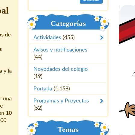
bal
Categorías
os de
Actividades
(455)
s
Avisos y notificaciones
(44)
Novedades del colegio
a y la
(19)
Portada
(1.158)
n una
Programas y Proyectos
ue
(52)
on
10
200
Temas