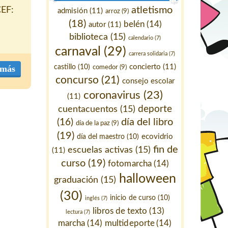
atletismo
CEF:
admisión
(11)
arroz
(9)
(18)
belén
(14)
autor
(11)
biblioteca
(15)
calendario
(7)
carnaval
(29)
carrera solidaria
(7)
concierto
(11)
 más
castillo
(10)
comedor
(9)
concurso
(21)
consejo escolar
coronavirus
(23)
(11)
deporte
cuentacuentos
(15)
día del libro
(16)
día de la paz
(9)
(19)
ecovidrio
día del maestro
(10)
fin de
escuelas activas
(15)
(11)
curso
(19)
fotomarcha
(14)
halloween
graduación
(15)
(30)
inicio de curso
(10)
inglés
(7)
libros de texto
(13)
lectura
(7)
marcha
(14)
multideporte
(14)