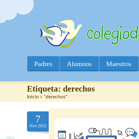
Padres
Alumnos
Maestros
Etiqueta:
derechos
Inicio
>
"derechos"
7
Nov.2022