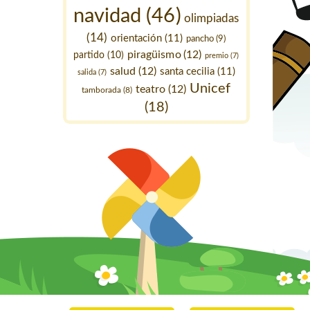
navidad
(46)
olimpiadas
(14)
orientación
(11)
pancho
(9)
piragüismo
(12)
partido
(10)
premio
(7)
salud
(12)
santa cecilia
(11)
salida
(7)
Unicef
teatro
(12)
tamborada
(8)
(18)