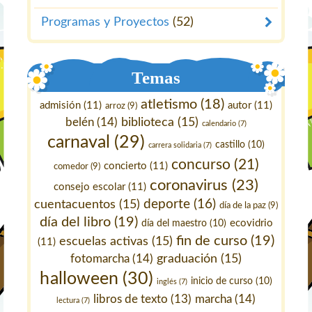
Programas y Proyectos
(52)
Temas
atletismo
(18)
admisión
(11)
autor
(11)
arroz
(9)
belén
(14)
biblioteca
(15)
calendario
(7)
carnaval
(29)
castillo
(10)
carrera solidaria
(7)
concurso
(21)
concierto
(11)
comedor
(9)
coronavirus
(23)
consejo escolar
(11)
deporte
(16)
cuentacuentos
(15)
día de la paz
(9)
día del libro
(19)
ecovidrio
día del maestro
(10)
fin de curso
(19)
escuelas activas
(15)
(11)
fotomarcha
(14)
graduación
(15)
halloween
(30)
inicio de curso
(10)
inglés
(7)
marcha
(14)
libros de texto
(13)
lectura
(7)