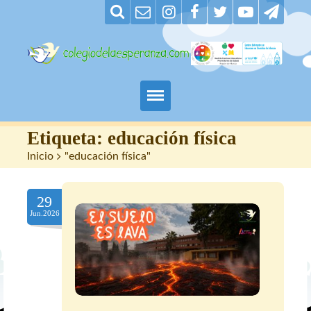
Padres
Etiqueta:
educación física
Inicio
>
"educación física"
Alumnos
29
Maestros
Jun.2026
Nuestro centro
Contacto