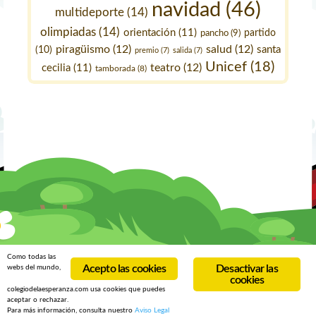
navidad
(46)
multideporte
(14)
olimpiadas
(14)
orientación
(11)
pancho
(9)
partido
piragüismo
(12)
salud
(12)
santa
(10)
premio
(7)
salida
(7)
Unicef
(18)
teatro
(12)
cecilia
(11)
tamborada
(8)
Como todas las
Acepto las cookies
Desactivar las
webs del mundo,
cookies
colegiodelaesperanza.com usa cookies que puedes
aceptar o rechazar.
Para más información, consulta nuestro
Aviso Legal