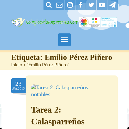
Padres
Etiqueta:
Emilio Pérez Piñero
Inicio
>
"Emilio Pérez Piñero"
Alumnos
23
Maestros
Abr.2013
Nuestro centro
Tarea 2:
Contacto
Calasparreños