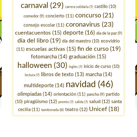
carnaval
(29)
castillo
(10)
carrera solidaria
(7)
concurso
(21)
concierto
(11)
comedor
(9)
coronavirus
(23)
consejo escolar
(11)
deporte
(16)
cuentacuentos
(15)
día de la paz
(9)
día del libro
(19)
ecovidrio
día del maestro
(10)
fin de curso
(19)
escuelas activas
(15)
(11)
fotomarcha
(14)
graduación
(15)
halloween
(30)
inicio de curso
(10)
inglés
(7)
marcha
(14)
libros de texto
(13)
lectura
(7)
navidad
(46)
multideporte
(14)
olimpiadas
(14)
orientación
(11)
pancho
(9)
partido
piragüismo
(12)
salud
(12)
santa
(10)
premio
(7)
salida
(7)
Unicef
(18)
teatro
(12)
cecilia
(11)
tamborada
(8)