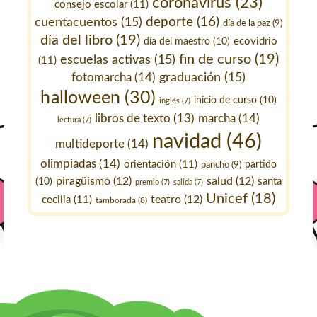
coronavirus
(23)
consejo escolar
(11)
deporte
(16)
cuentacuentos
(15)
día de la paz
(9)
día del libro
(19)
ecovidrio
día del maestro
(10)
fin de curso
(19)
escuelas activas
(15)
(11)
fotomarcha
(14)
graduación
(15)
halloween
(30)
inicio de curso
(10)
inglés
(7)
marcha
(14)
libros de texto
(13)
lectura
(7)
navidad
(46)
multideporte
(14)
olimpiadas
(14)
orientación
(11)
pancho
(9)
partido
piragüismo
(12)
salud
(12)
santa
(10)
premio
(7)
salida
(7)
Unicef
(18)
teatro
(12)
cecilia
(11)
tamborada
(8)