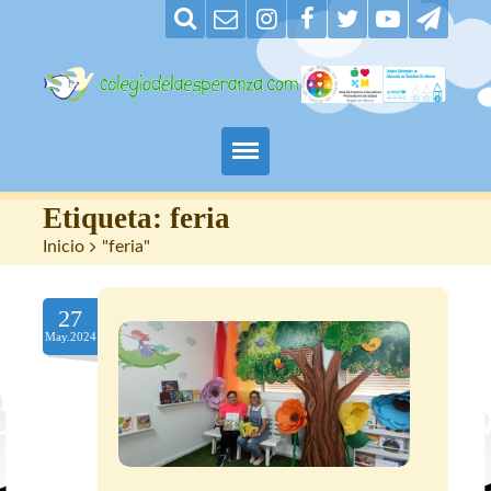
Padres
Etiqueta:
feria
Inicio
>
"feria"
Alumnos
27
Maestros
May.2024
Nuestro centro
Contacto