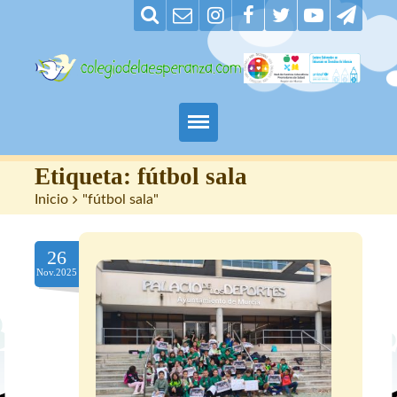
Padres
Etiqueta:
fútbol sala
Inicio
>
"fútbol sala"
Alumnos
26
Maestros
Nov.2025
Nuestro centro
Contacto