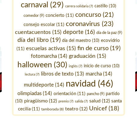
carnaval
(29)
castillo
(10)
carrera solidaria
(7)
concurso
(21)
concierto
(11)
comedor
(9)
coronavirus
(23)
consejo escolar
(11)
deporte
(16)
cuentacuentos
(15)
día de la paz
(9)
día del libro
(19)
ecovidrio
día del maestro
(10)
fin de curso
(19)
escuelas activas
(15)
(11)
fotomarcha
(14)
graduación
(15)
halloween
(30)
inicio de curso
(10)
inglés
(7)
marcha
(14)
libros de texto
(13)
lectura
(7)
navidad
(46)
multideporte
(14)
olimpiadas
(14)
orientación
(11)
pancho
(9)
partido
piragüismo
(12)
salud
(12)
santa
(10)
premio
(7)
salida
(7)
Unicef
(18)
teatro
(12)
cecilia
(11)
tamborada
(8)