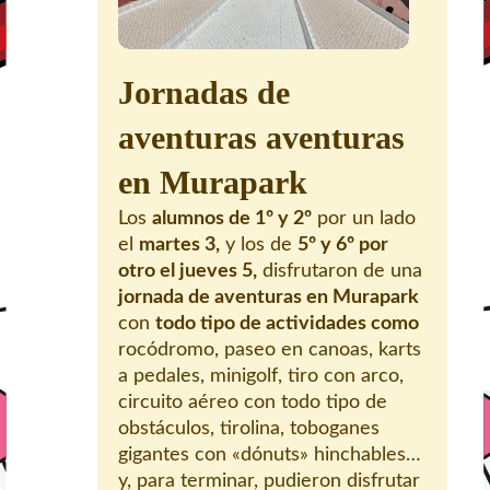
Jornadas de
aventuras aventuras
en Murapark
Los
alumnos de 1º y 2º
por un lado
el
martes 3,
y los de
5º y 6º por
otro el jueves 5,
disfrutaron de una
jornada de aventuras en Murapark
con
todo tipo de actividades como
rocódromo, paseo en canoas, karts
a pedales, minigolf, tiro con arco,
circuito aéreo con todo tipo de
obstáculos, tirolina, toboganes
gigantes con «dónuts» hinchables…
y, para terminar, pudieron disfrutar