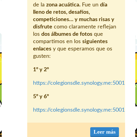
de la
zona acuática.
Fue un
día
lleno de retos, desafíos,
competiciones… y muchas risas y
disfrute
como claramente reflejan
los
dos álbumes de fotos
que
compartimos en los
siguientes
enlaces
y que esperamos que os
gusten:
1º y 2º
https://colegionsdle.synology.me:5001/m
5º y 6º
https://colegionsdle.synology.me:5001/m
Leer más