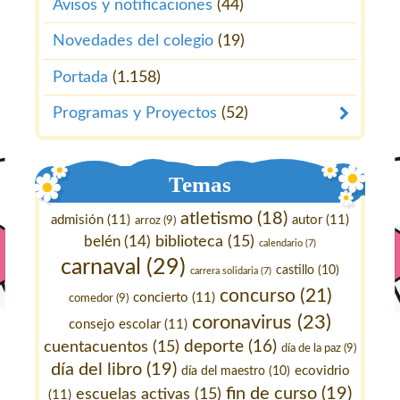
Avisos y notificaciones
(44)
Novedades del colegio
(19)
Portada
(1.158)
Programas y Proyectos
(52)
Temas
atletismo
(18)
admisión
(11)
autor
(11)
arroz
(9)
belén
(14)
biblioteca
(15)
calendario
(7)
carnaval
(29)
castillo
(10)
carrera solidaria
(7)
concurso
(21)
concierto
(11)
comedor
(9)
coronavirus
(23)
consejo escolar
(11)
deporte
(16)
cuentacuentos
(15)
día de la paz
(9)
día del libro
(19)
ecovidrio
día del maestro
(10)
fin de curso
(19)
escuelas activas
(15)
(11)