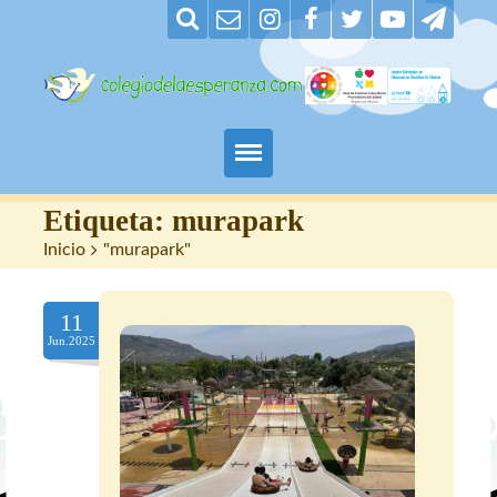
Padres
Etiqueta:
murapark
Inicio
>
"murapark"
Alumnos
11
Maestros
Jun.2025
Nuestro centro
Contacto