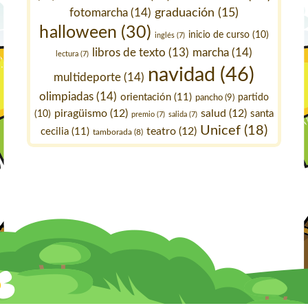
fotomarcha
(14)
graduación
(15)
halloween
(30)
inicio de curso
(10)
inglés
(7)
marcha
(14)
libros de texto
(13)
lectura
(7)
navidad
(46)
multideporte
(14)
olimpiadas
(14)
orientación
(11)
pancho
(9)
partido
piragüismo
(12)
salud
(12)
santa
(10)
premio
(7)
salida
(7)
Unicef
(18)
teatro
(12)
cecilia
(11)
tamborada
(8)