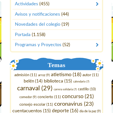
Actividades
(455)
Avisos y notificaciones
(44)
Novedades del colegio
(19)
Portada
(1.158)
Programas y Proyectos
(52)
Temas
atletismo
(18)
admisión
(11)
autor
(11)
arroz
(9)
belén
(14)
biblioteca
(15)
calendario
(7)
carnaval
(29)
castillo
(10)
carrera solidaria
(7)
concurso
(21)
concierto
(11)
comedor
(9)
coronavirus
(23)
consejo escolar
(11)
deporte
(16)
cuentacuentos
(15)
día de la paz
(9)