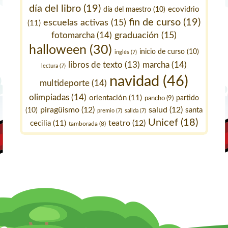
día del libro
(19)
ecovidrio
día del maestro
(10)
fin de curso
(19)
escuelas activas
(15)
(11)
fotomarcha
(14)
graduación
(15)
halloween
(30)
inicio de curso
(10)
inglés
(7)
marcha
(14)
libros de texto
(13)
lectura
(7)
navidad
(46)
multideporte
(14)
olimpiadas
(14)
orientación
(11)
pancho
(9)
partido
piragüismo
(12)
salud
(12)
santa
(10)
premio
(7)
salida
(7)
Unicef
(18)
teatro
(12)
cecilia
(11)
tamborada
(8)