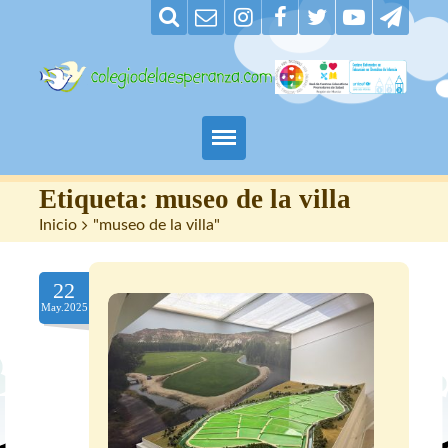
Padres
Etiqueta:
museo de la villa
Inicio
>
"museo de la villa"
Alumnos
22
Maestros
May.2025
Nuestro centro
Contacto