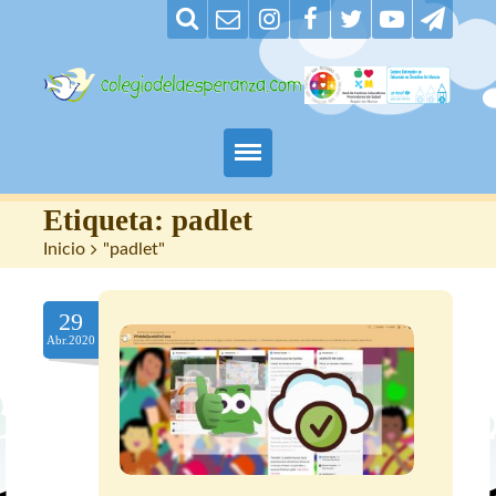
Padres
Etiqueta:
padlet
Inicio
>
"padlet"
Alumnos
29
Maestros
Abr.2020
Nuestro centro
Contacto