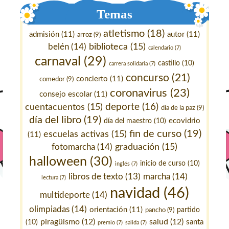
Temas
atletismo
(18)
admisión
(11)
autor
(11)
arroz
(9)
belén
(14)
biblioteca
(15)
calendario
(7)
carnaval
(29)
castillo
(10)
carrera solidaria
(7)
concurso
(21)
concierto
(11)
comedor
(9)
coronavirus
(23)
consejo escolar
(11)
deporte
(16)
cuentacuentos
(15)
día de la paz
(9)
día del libro
(19)
ecovidrio
día del maestro
(10)
fin de curso
(19)
escuelas activas
(15)
(11)
fotomarcha
(14)
graduación
(15)
halloween
(30)
inicio de curso
(10)
inglés
(7)
marcha
(14)
libros de texto
(13)
lectura
(7)
navidad
(46)
multideporte
(14)
olimpiadas
(14)
orientación
(11)
pancho
(9)
partido
piragüismo
(12)
salud
(12)
santa
(10)
premio
(7)
salida
(7)