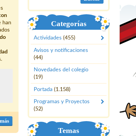
es
con
Categorías
e han
dados
ndo
Actividades
(455)
Avisos y notificaciones
dad
(44)
.
Novedades del colegio
(19)
Portada
(1.158)
Programas y Proyectos
(52)
 más
Temas