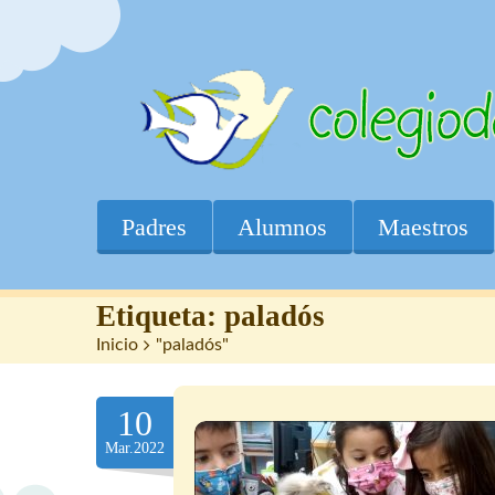
Padres
Alumnos
Maestros
Etiqueta:
paladós
Inicio
>
"paladós"
10
Mar.2022