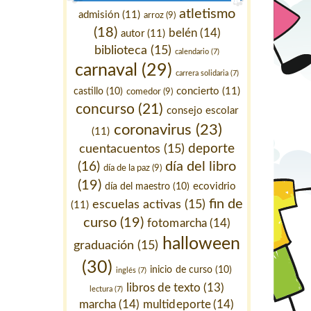
atletismo
admisión
(11)
arroz
(9)
(18)
belén
(14)
autor
(11)
biblioteca
(15)
calendario
(7)
carnaval
(29)
carrera solidaria
(7)
concierto
(11)
castillo
(10)
comedor
(9)
concurso
(21)
consejo escolar
coronavirus
(23)
(11)
deporte
cuentacuentos
(15)
día del libro
(16)
día de la paz
(9)
(19)
ecovidrio
día del maestro
(10)
fin de
escuelas activas
(15)
(11)
curso
(19)
fotomarcha
(14)
halloween
graduación
(15)
(30)
inicio de curso
(10)
inglés
(7)
libros de texto
(13)
lectura
(7)
marcha
(14)
multideporte
(14)