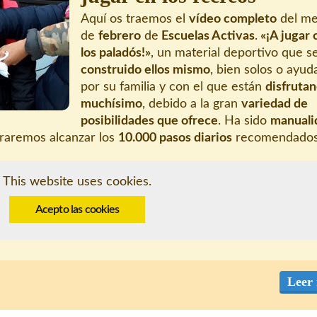
Aquí os traemos el
vídeo completo
del m
de
febrero
de
Escuelas Activas
.
«¡A jugar 
los paladós!»
, un material deportivo que s
construido ellos mismo
, bien solos o ayu
por su familia y con el que están
disfruta
muchísimo
, debido a la gran
variedad de
posibilidades que ofrece
. Ha sido
manuali
graremos alcanzar los
10.000 pasos diarios
recomendados
This website uses cookies.
Acepto las cookies
Leer