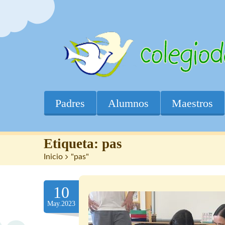
Padres
Alumnos
Maestros
Etiqueta:
pas
Inicio
>
"pas"
10
May.2023