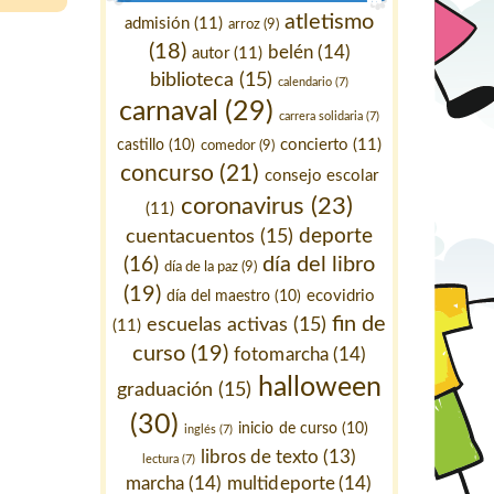
atletismo
admisión
(11)
arroz
(9)
(18)
belén
(14)
autor
(11)
biblioteca
(15)
calendario
(7)
carnaval
(29)
carrera solidaria
(7)
concierto
(11)
castillo
(10)
comedor
(9)
concurso
(21)
consejo escolar
coronavirus
(23)
(11)
deporte
cuentacuentos
(15)
día del libro
(16)
día de la paz
(9)
(19)
ecovidrio
día del maestro
(10)
fin de
escuelas activas
(15)
(11)
curso
(19)
fotomarcha
(14)
halloween
graduación
(15)
(30)
inicio de curso
(10)
inglés
(7)
libros de texto
(13)
lectura
(7)
marcha
(14)
multideporte
(14)