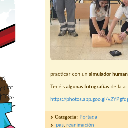
practicar con un
simulador human
Tenéis
algunas fotografías
de la ac
https://photos.app.goo.gl/v2YPgf
Categoría:
Portada
pas
,
reanimación