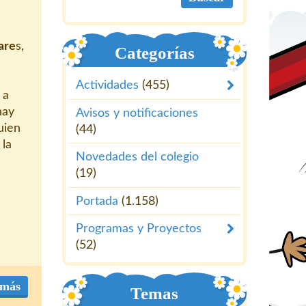
are
s,
Categorías
Actividades
(455)
 a
hay
Avisos y notificaciones
uien
(44)
 la
Novedades del colegio
(19)
Portada
(1.158)
Programas y Proyectos
(52)
 más
Temas