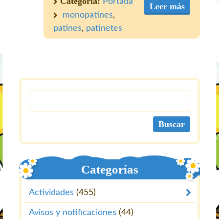
Categoría:
Portada
Leer más
monopatines
,
patines
,
patinetes
Categorías
Actividades
(455)
Avisos y notificaciones
(44)