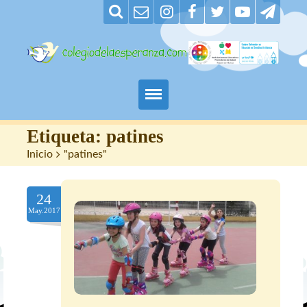
Padres
Etiqueta:
patines
Inicio
>
"patines"
Alumnos
24
Maestros
May.2017
Nuestro centro
Contacto