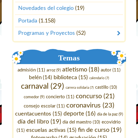
Novedades del colegio
(19)
Portada
(1.158)
Programas y Proyectos
(52)
Temas
atletismo
(18)
admisión
(11)
autor
(11)
arroz
(9)
belén
(14)
biblioteca
(15)
calendario
(7)
carnaval
(29)
castillo
(10)
carrera solidaria
(7)
concurso
(21)
concierto
(11)
comedor
(9)
coronavirus
(23)
consejo escolar
(11)
deporte
(16)
cuentacuentos
(15)
día de la paz
(9)
día del libro
(19)
ecovidrio
día del maestro
(10)
fin de curso
(19)
escuelas activas
(15)
(11)
fotomarcha
(14)
graduación
(15)