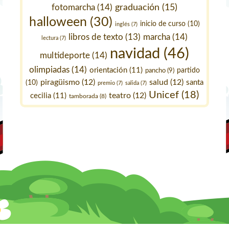
fotomarcha
(14)
graduación
(15)
halloween
(30)
inicio de curso
(10)
inglés
(7)
marcha
(14)
libros de texto
(13)
lectura
(7)
navidad
(46)
multideporte
(14)
olimpiadas
(14)
orientación
(11)
pancho
(9)
partido
piragüismo
(12)
salud
(12)
santa
(10)
premio
(7)
salida
(7)
Unicef
(18)
teatro
(12)
cecilia
(11)
tamborada
(8)