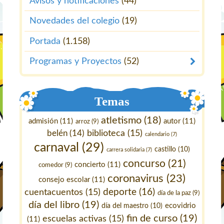
Avisos y notificaciones
(44)
Novedades del colegio
(19)
Portada
(1.158)
Programas y Proyectos
(52)
Temas
atletismo
(18)
admisión
(11)
autor
(11)
arroz
(9)
belén
(14)
biblioteca
(15)
calendario
(7)
carnaval
(29)
castillo
(10)
carrera solidaria
(7)
concurso
(21)
concierto
(11)
comedor
(9)
coronavirus
(23)
consejo escolar
(11)
deporte
(16)
cuentacuentos
(15)
día de la paz
(9)
día del libro
(19)
ecovidrio
día del maestro
(10)
fin de curso
(19)
escuelas activas
(15)
(11)