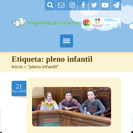
Padres
Etiqueta:
pleno infantil
Inicio
>
"pleno infantil"
Alumnos
21
Maestros
Nov.2018
Nuestro centro
Contacto