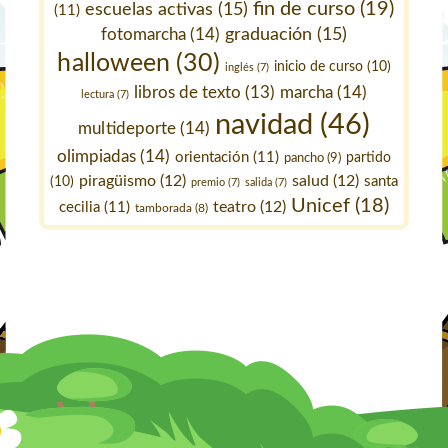
fin de curso
(19)
escuelas activas
(15)
(11)
fotomarcha
(14)
graduación
(15)
halloween
(30)
inicio de curso
(10)
inglés
(7)
marcha
(14)
libros de texto
(13)
lectura
(7)
navidad
(46)
multideporte
(14)
olimpiadas
(14)
orientación
(11)
pancho
(9)
partido
piragüismo
(12)
salud
(12)
santa
(10)
premio
(7)
salida
(7)
Unicef
(18)
teatro
(12)
cecilia
(11)
tamborada
(8)