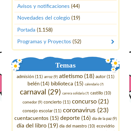
Avisos y notificaciones
(44)
Novedades del colegio
(19)
Portada
(1.158)
Programas y Proyectos
(52)
Temas
atletismo
(18)
admisión
(11)
autor
(11)
arroz
(9)
belén
(14)
biblioteca
(15)
calendario
(7)
carnaval
(29)
castillo
(10)
carrera solidaria
(7)
concurso
(21)
concierto
(11)
comedor
(9)
coronavirus
(23)
consejo escolar
(11)
deporte
(16)
cuentacuentos
(15)
día de la paz
(9)
día del libro
(19)
ecovidrio
día del maestro
(10)