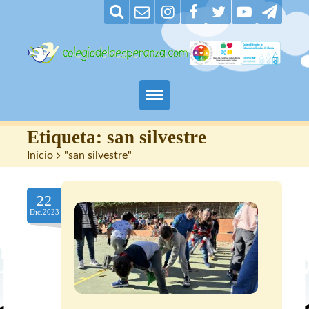
Padres
Etiqueta:
san silvestre
Inicio
>
"san silvestre"
Alumnos
22
Maestros
Dic.2023
Nuestro centro
Contacto