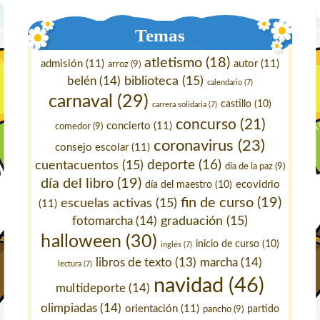
Temas
atletismo
(18)
admisión
(11)
autor
(11)
arroz
(9)
belén
(14)
biblioteca
(15)
calendario
(7)
carnaval
(29)
castillo
(10)
carrera solidaria
(7)
concurso
(21)
concierto
(11)
comedor
(9)
coronavirus
(23)
consejo escolar
(11)
deporte
(16)
cuentacuentos
(15)
día de la paz
(9)
día del libro
(19)
ecovidrio
día del maestro
(10)
fin de curso
(19)
escuelas activas
(15)
(11)
fotomarcha
(14)
graduación
(15)
halloween
(30)
inicio de curso
(10)
inglés
(7)
marcha
(14)
libros de texto
(13)
lectura
(7)
navidad
(46)
multideporte
(14)
olimpiadas
(14)
orientación
(11)
pancho
(9)
partido