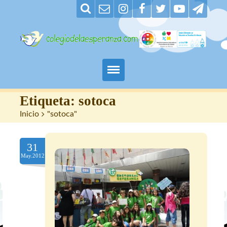
Padres
Etiqueta:
sotoca
Inicio
>
"sotoca"
Alumnos
31
Maestros
May.2012
Nuestro centro
Contacto