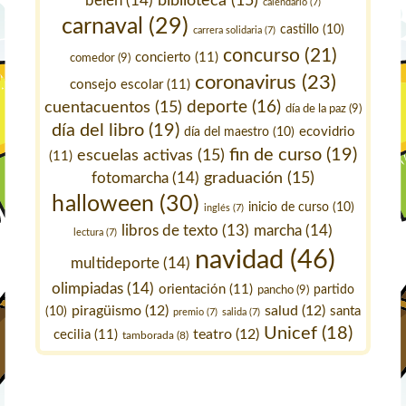
belén
(14)
biblioteca
(15)
calendario
(7)
carnaval
(29)
castillo
(10)
carrera solidaria
(7)
concurso
(21)
concierto
(11)
comedor
(9)
coronavirus
(23)
consejo escolar
(11)
deporte
(16)
cuentacuentos
(15)
día de la paz
(9)
día del libro
(19)
ecovidrio
día del maestro
(10)
fin de curso
(19)
escuelas activas
(15)
(11)
fotomarcha
(14)
graduación
(15)
halloween
(30)
inicio de curso
(10)
inglés
(7)
marcha
(14)
libros de texto
(13)
lectura
(7)
navidad
(46)
multideporte
(14)
olimpiadas
(14)
orientación
(11)
pancho
(9)
partido
piragüismo
(12)
salud
(12)
santa
(10)
premio
(7)
salida
(7)
Unicef
(18)
teatro
(12)
cecilia
(11)
tamborada
(8)