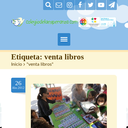
Padres
Etiqueta:
venta libros
Inicio
>
"venta libros"
Alumnos
26
Maestros
Abr.2012
Nuestro centro
Contacto