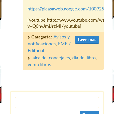
https://picasaweb.google.com/10092517
[youtube]http://www.youtube.com/watch?
v=Q0nvJmjJrzM[/youtube]
Categoría:
Avisos y
Leer más
notificaciones
,
EME /
Editorial
alcalde
,
concejales
,
día del libro
,
venta libros