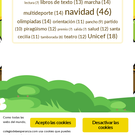
marcha
(14)
libros de texto
(13)
lectura
(7)
navidad
(46)
multideporte
(14)
olimpiadas
(14)
orientación
(11)
pancho
(9)
partido
piragüismo
(12)
salud
(12)
santa
(10)
premio
(7)
salida
(7)
Unicef
(18)
teatro
(12)
cecilia
(11)
tamborada
(8)
Como todas las
Acepto las cookies
Desactivar las
webs del mundo,
cookies
colegiodelaesperanza.com usa cookies que puedes