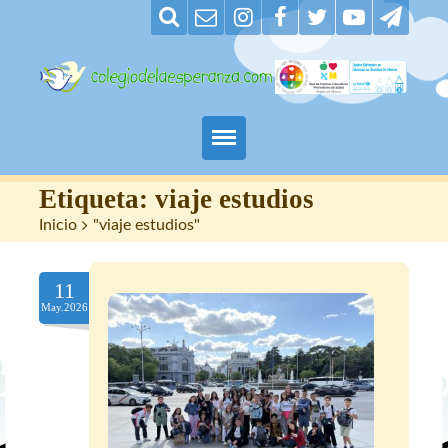
Padres
Etiqueta:
viaje estudios
Inicio
>
"viaje estudios"
Alumnos
11
Maestros
May.2026
Nuestro centro
Contacto