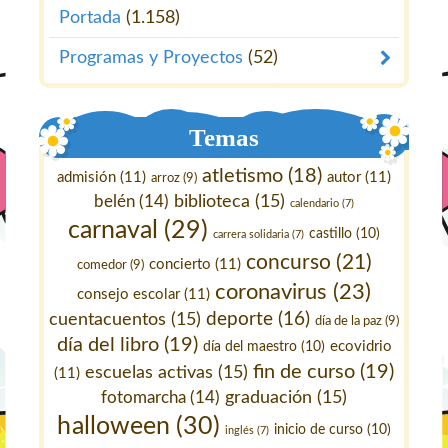
Portada
(1.158)
Programas y Proyectos
(52)
Temas
atletismo
(18)
admisión
(11)
autor
(11)
arroz
(9)
belén
(14)
biblioteca
(15)
calendario
(7)
carnaval
(29)
castillo
(10)
carrera solidaria
(7)
concurso
(21)
concierto
(11)
comedor
(9)
coronavirus
(23)
consejo escolar
(11)
deporte
(16)
cuentacuentos
(15)
día de la paz
(9)
día del libro
(19)
ecovidrio
día del maestro
(10)
fin de curso
(19)
escuelas activas
(15)
(11)
fotomarcha
(14)
graduación
(15)
halloween
(30)
inicio de curso
(10)
inglés
(7)