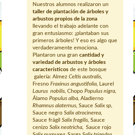
Nuestros alumnos realizaron un
taller de plantación de árboles y
arbustos propios de la zona
llevando el trabajo adelante con
gran entusiasmo: ¡plantaban sus
primeros árboles! Y eso es algo que
verdaderamente emociona.
Plantaron una gran
cantidad y
variedad de arbustos y árboles
característicos
de este bosque
galería: Almez
Celtis australis,
Fresno
Fraxinus angustifolia,
Laurel
Laurus nobilis,
Chopo
Populus nigra,
Álamo
Populus alba,
Aladierno
Rhamnus alaternus,
Sauce
Salix sp,
Sauce negro
Salix atrocinerea,
Sauce frágil
Salix fragilis,
Sauce
cenizo
Salix neotricha,
Sauce rojo
Salix purpurea,
Sarga
Salix triandra,