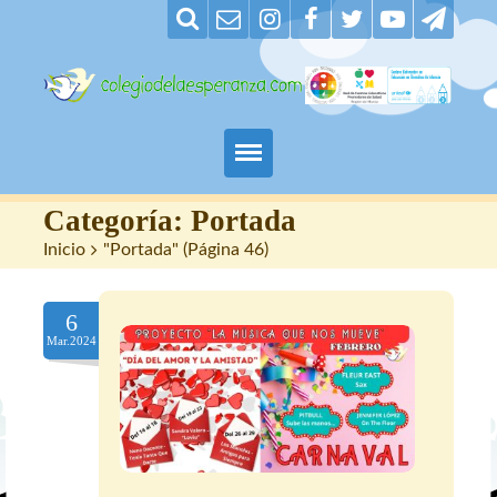
Padres
Categoría:
Portada
Inicio
>
"Portada"
(
Página 46
)
Alumnos
6
Maestros
Mar.2024
Nuestro centro
Contacto