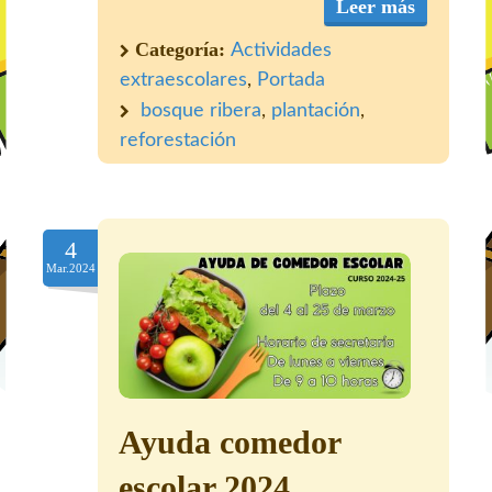
Leer más
Categoría:
Actividades
extraescolares
,
Portada
bosque ribera
,
plantación
,
reforestación
4
Mar.2024
Ayuda comedor
escolar 2024