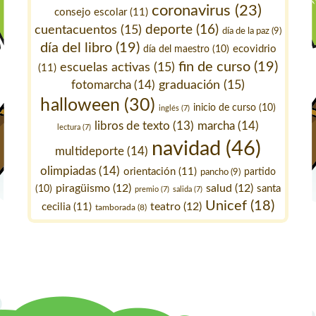
coronavirus
(23)
consejo escolar
(11)
deporte
(16)
cuentacuentos
(15)
día de la paz
(9)
día del libro
(19)
ecovidrio
día del maestro
(10)
fin de curso
(19)
escuelas activas
(15)
(11)
fotomarcha
(14)
graduación
(15)
halloween
(30)
inicio de curso
(10)
inglés
(7)
marcha
(14)
libros de texto
(13)
lectura
(7)
navidad
(46)
multideporte
(14)
olimpiadas
(14)
orientación
(11)
pancho
(9)
partido
piragüismo
(12)
salud
(12)
santa
(10)
premio
(7)
salida
(7)
Unicef
(18)
teatro
(12)
cecilia
(11)
tamborada
(8)