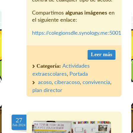
contra de cualquier tipo de acoso.
Compartimos
algunas imágenes
en
el siguiente enlace:
https://colegionsdle.synology.me:5001/m
Leer más
Categoría:
Actividades
extraescolares
,
Portada
acoso
,
ciberacoso
,
convivencia
,
plan director
27
Feb.2024