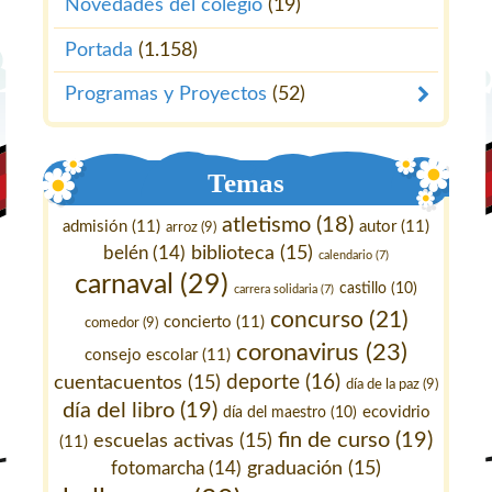
Novedades del colegio
(19)
Portada
(1.158)
Programas y Proyectos
(52)
Temas
atletismo
(18)
admisión
(11)
autor
(11)
arroz
(9)
belén
(14)
biblioteca
(15)
calendario
(7)
carnaval
(29)
castillo
(10)
carrera solidaria
(7)
concurso
(21)
concierto
(11)
comedor
(9)
coronavirus
(23)
consejo escolar
(11)
deporte
(16)
cuentacuentos
(15)
día de la paz
(9)
día del libro
(19)
ecovidrio
día del maestro
(10)
fin de curso
(19)
escuelas activas
(15)
(11)
fotomarcha
(14)
graduación
(15)