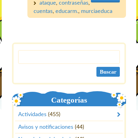
ataque
,
contraseñas
,
cuentas
,
educarm.
,
murciaeduca
Categorías
Actividades
(455)
Avisos y notificaciones
(44)