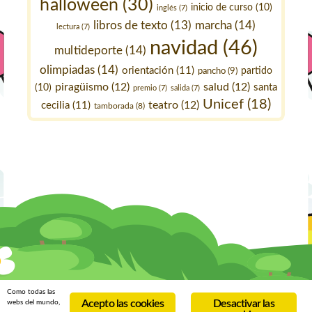
halloween
(30)
inicio de curso
(10)
inglés
(7)
marcha
(14)
libros de texto
(13)
lectura
(7)
navidad
(46)
multideporte
(14)
olimpiadas
(14)
orientación
(11)
pancho
(9)
partido
piragüismo
(12)
salud
(12)
santa
(10)
premio
(7)
salida
(7)
Unicef
(18)
teatro
(12)
cecilia
(11)
tamborada
(8)
Como todas las
Acepto las cookies
Desactivar las
webs del mundo,