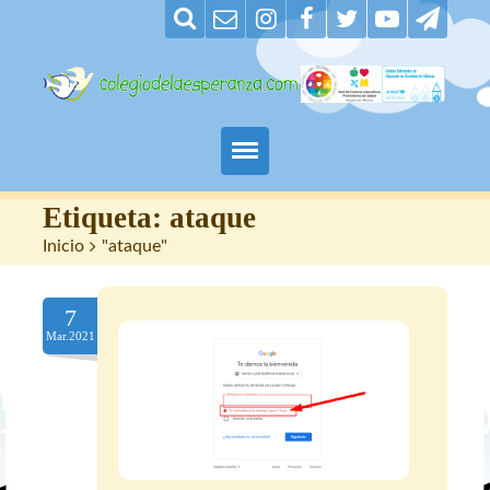
Padres
Etiqueta:
ataque
Inicio
>
"ataque"
Alumnos
7
Maestros
Mar.2021
Nuestro centro
Contacto