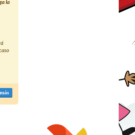
ga la
rá
caso
 más