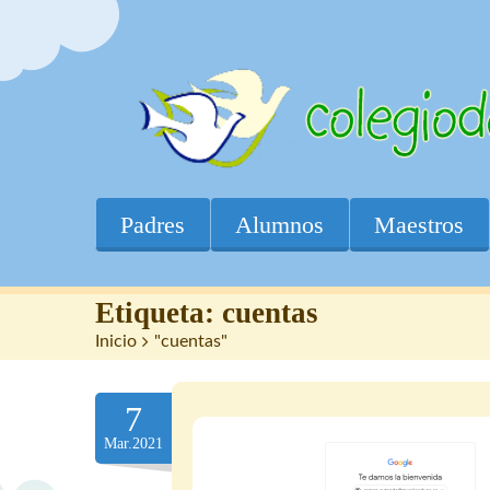
Padres
Alumnos
Maestros
Etiqueta:
cuentas
Inicio
>
"cuentas"
7
Mar.2021