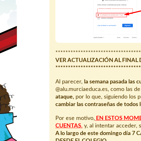
**********************************
VER ACTUALIZACIÓN AL FINAL 
**********************************
Al parecer,
la semana pasada las c
@alu.murciaeduca.es, como las de
ataque,
por lo que, siguiendo los 
cambiar las contraseñas de todos l
Por ese motivo,
EN ESTOS MOME
CUENTAS
.
y, al intentar acceder,
A lo largo de este domingo 
DESDE EL COLEGIO.