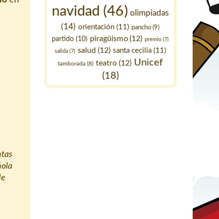
navidad
(46)
olimpiadas
(14)
orientación
(11)
pancho
(9)
piragüismo
(12)
partido
(10)
premio
(7)
salud
(12)
santa cecilia
(11)
salida
(7)
Unicef
teatro
(12)
tamborada
(8)
(18)
ntas
ñola
de