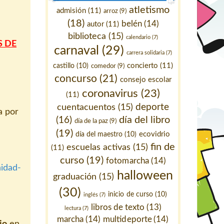
atletismo
admisión
(11)
arroz
(9)
(18)
belén
(14)
autor
(11)
biblioteca
(15)
calendario
(7)
S DE
carnaval
(29)
carrera solidaria
(7)
concierto
(11)
castillo
(10)
comedor
(9)
concurso
(21)
consejo escolar
coronavirus
(23)
(11)
deporte
cuentacuentos
(15)
a por
día del libro
(16)
día de la paz
(9)
(19)
ecovidrio
día del maestro
(10)
fin de
escuelas activas
(15)
(11)
curso
(19)
fotomarcha
(14)
idad-
halloween
graduación
(15)
(30)
inicio de curso
(10)
inglés
(7)
libros de texto
(13)
lectura
(7)
marcha
(14)
multideporte
(14)
io
en