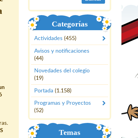
a
Categorías
Actividades
(455)
Avisos y notificaciones
(44)
Novedades del colegio
(19)
un
Portada
(1.158)
ó
Programas y Proyectos
(52)
ras.
AS
Temas