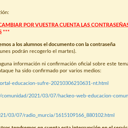
tión:
 CAMBIAR POR VUESTRA CUENTA LAS CONTRASEÑA
S
***
mos a los alumnos el documento con la contraseña
lunes podrán recogerlo el martes).
guna información ni confirmación oficial sobre este tem
 ataque ha sido confirmado por varios medios:
portal-educacion-sufre-20210306210631-nt.html
es/comunidad/2021/03/07/hackeo-web-educacion-comun
2021/03/07/radio_murcia/1615109166_880102.html
stros tendremos en cuenta esta interrupción en el servic