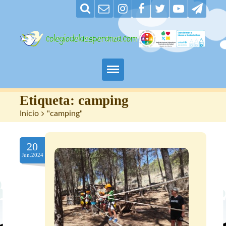
Padres
Etiqueta:
camping
Inicio
>
"camping"
Alumnos
20
Maestros
Jun.2024
Nuestro centro
Contacto