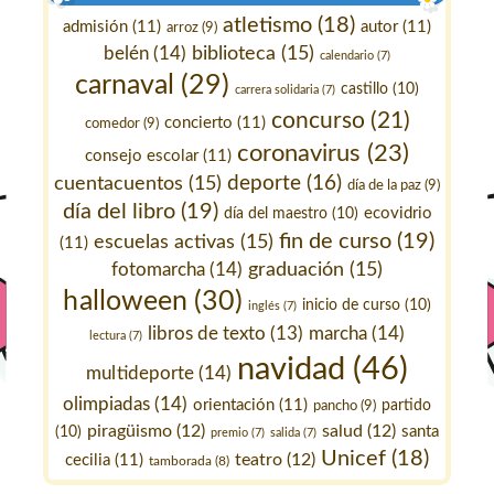
atletismo
(18)
admisión
(11)
autor
(11)
arroz
(9)
belén
(14)
biblioteca
(15)
calendario
(7)
carnaval
(29)
castillo
(10)
carrera solidaria
(7)
concurso
(21)
concierto
(11)
comedor
(9)
coronavirus
(23)
consejo escolar
(11)
deporte
(16)
cuentacuentos
(15)
día de la paz
(9)
día del libro
(19)
ecovidrio
día del maestro
(10)
fin de curso
(19)
escuelas activas
(15)
(11)
fotomarcha
(14)
graduación
(15)
halloween
(30)
inicio de curso
(10)
inglés
(7)
marcha
(14)
libros de texto
(13)
lectura
(7)
navidad
(46)
multideporte
(14)
olimpiadas
(14)
orientación
(11)
pancho
(9)
partido
piragüismo
(12)
salud
(12)
santa
(10)
premio
(7)
salida
(7)
Unicef
(18)
teatro
(12)
cecilia
(11)
tamborada
(8)