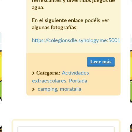
refrescantes y divertidos juegos de
agua
.
En el
siguiente enlace
podéis ver
algunas fotografías
:
https://colegionsdle.synology.me:5001/m
Leer más
Categoría:
Actividades
extraescolares
,
Portada
camping
,
moratalla