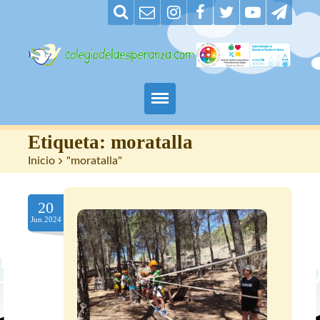
Padres
Etiqueta:
moratalla
Inicio
>
"moratalla"
Alumnos
20
Maestros
Jun.2024
Nuestro centro
Contacto