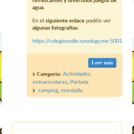
refrescantes y divertidos juegos de
agua
.
En el
siguiente enlace
podéis ver
algunas fotografías
:
https://colegionsdle.synology.me:5001/m
Leer más
Categoría:
Actividades
extraescolares
,
Portada
camping
,
moratalla