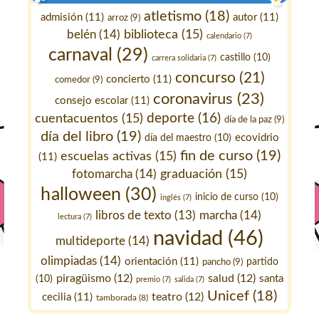
atletismo
(18)
admisión
(11)
autor
(11)
arroz
(9)
belén
(14)
biblioteca
(15)
calendario
(7)
carnaval
(29)
castillo
(10)
carrera solidaria
(7)
concurso
(21)
concierto
(11)
comedor
(9)
coronavirus
(23)
consejo escolar
(11)
deporte
(16)
cuentacuentos
(15)
día de la paz
(9)
día del libro
(19)
ecovidrio
día del maestro
(10)
fin de curso
(19)
escuelas activas
(15)
(11)
fotomarcha
(14)
graduación
(15)
halloween
(30)
inicio de curso
(10)
inglés
(7)
marcha
(14)
libros de texto
(13)
lectura
(7)
navidad
(46)
multideporte
(14)
olimpiadas
(14)
orientación
(11)
pancho
(9)
partido
piragüismo
(12)
salud
(12)
santa
(10)
premio
(7)
salida
(7)
Unicef
(18)
teatro
(12)
cecilia
(11)
tamborada
(8)