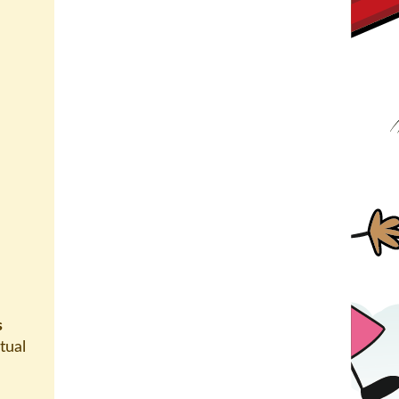
s
tual