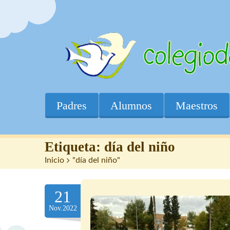
Padres
Alumnos
Maestros
Etiqueta:
día del niño
Inicio
>
"día del niño"
21
Nov.2022