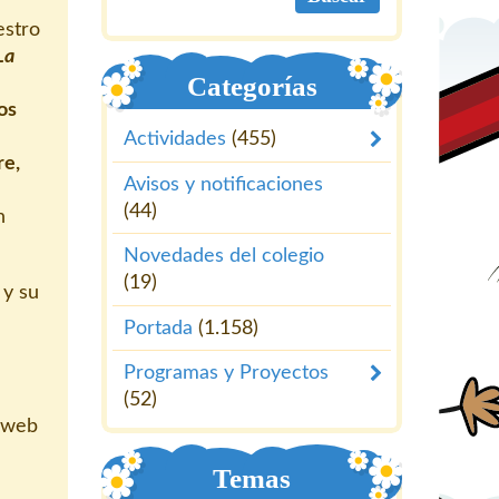
estro
La
Categorías
os
Actividades
(455)
re,
Avisos y notificaciones
(44)
n
Novedades del colegio
(19)
y su
Portada
(1.158)
Programas y Proyectos
(52)
a web
Temas