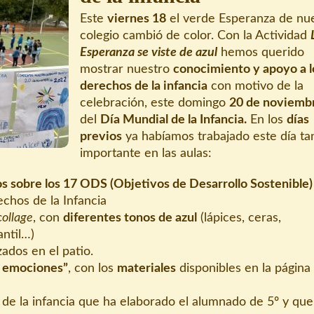
Este
viernes 18
el verde Esperanza de nu
colegio cambió de color. Con la Actividad
Esperanza se viste de azul
hemos querido
mostrar nuestro
conocimiento y apoyo a l
derechos de la infancia
con motivo de la
celebración, este domingo
20 de noviemb
del
Día Mundial de la Infancia.
En los
días
previos
ya habíamos trabajado este día ta
importante en las aulas:
os sobre los 17 ODS (Objetivos de Desarrollo Sostenible)
echos de la Infancia
collage
, con
diferentes tonos de azul
(lápices, ceras,
antil…)
zados en el patio.
y emociones”
, con los
materiales
disponibles en la págin
de la infancia que ha elaborado el alumnado de 5º y que