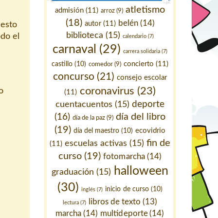
atletismo
admisión
(11)
arroz
(9)
(18)
belén
(14)
autor
(11)
iesto
biblioteca
(15)
do el
calendario
(7)
carnaval
(29)
carrera solidaria
(7)
concierto
(11)
castillo
(10)
comedor
(9)
concurso
(21)
consejo escolar
coronavirus
(23)
o
(11)
deporte
cuentacuentos
(15)
día del libro
(16)
día de la paz
(9)
(19)
ecovidrio
día del maestro
(10)
fin de
escuelas activas
(15)
(11)
curso
(19)
fotomarcha
(14)
halloween
graduación
(15)
(30)
inicio de curso
(10)
inglés
(7)
libros de texto
(13)
lectura
(7)
marcha
(14)
multideporte
(14)