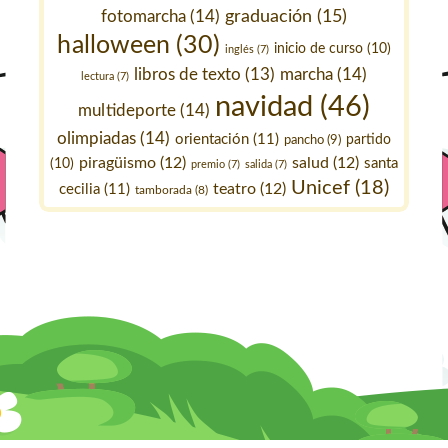
fotomarcha
(14)
graduación
(15)
halloween
(30)
inicio de curso
(10)
inglés
(7)
marcha
(14)
libros de texto
(13)
lectura
(7)
navidad
(46)
multideporte
(14)
olimpiadas
(14)
orientación
(11)
pancho
(9)
partido
piragüismo
(12)
salud
(12)
santa
(10)
premio
(7)
salida
(7)
Unicef
(18)
teatro
(12)
cecilia
(11)
tamborada
(8)