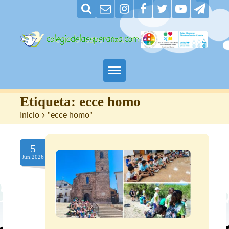
Padres
Etiqueta:
ecce homo
Inicio
>
"ecce homo"
Alumnos
5
Maestros
Jun.2026
Nuestro centro
Contacto