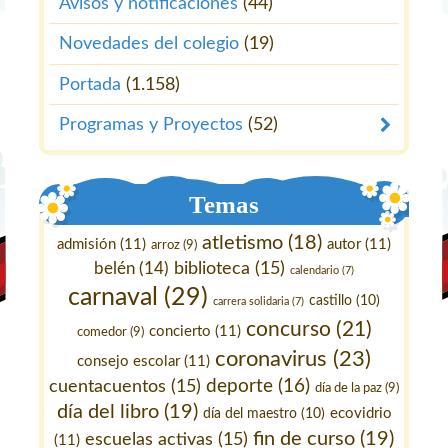
Avisos y notificaciones
(44)
Novedades del colegio
(19)
Portada
(1.158)
Programas y Proyectos
(52)
Temas
atletismo
(18)
admisión
(11)
autor
(11)
arroz
(9)
belén
(14)
biblioteca
(15)
calendario
(7)
carnaval
(29)
castillo
(10)
carrera solidaria
(7)
concurso
(21)
concierto
(11)
comedor
(9)
coronavirus
(23)
consejo escolar
(11)
deporte
(16)
cuentacuentos
(15)
día de la paz
(9)
día del libro
(19)
ecovidrio
día del maestro
(10)
fin de curso
(19)
escuelas activas
(15)
(11)