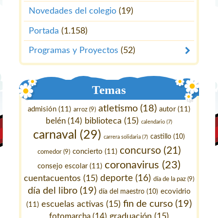
Novedades del colegio
(19)
Portada
(1.158)
Programas y Proyectos
(52)
Temas
atletismo
(18)
admisión
(11)
autor
(11)
arroz
(9)
belén
(14)
biblioteca
(15)
calendario
(7)
carnaval
(29)
castillo
(10)
carrera solidaria
(7)
concurso
(21)
concierto
(11)
comedor
(9)
coronavirus
(23)
consejo escolar
(11)
deporte
(16)
cuentacuentos
(15)
día de la paz
(9)
día del libro
(19)
ecovidrio
día del maestro
(10)
fin de curso
(19)
escuelas activas
(15)
(11)
fotomarcha
(14)
graduación
(15)