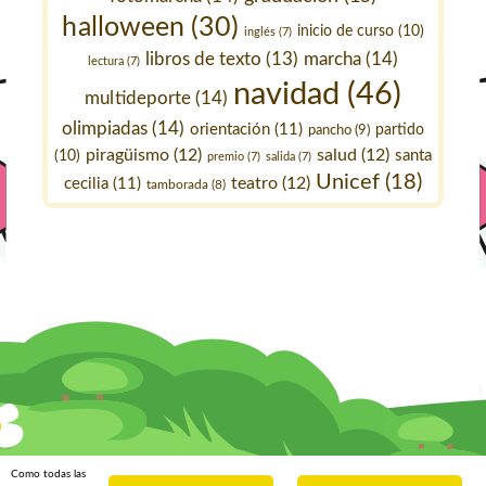
halloween
(30)
inicio de curso
(10)
inglés
(7)
marcha
(14)
libros de texto
(13)
lectura
(7)
navidad
(46)
multideporte
(14)
olimpiadas
(14)
orientación
(11)
pancho
(9)
partido
piragüismo
(12)
salud
(12)
santa
(10)
premio
(7)
salida
(7)
Unicef
(18)
teatro
(12)
cecilia
(11)
tamborada
(8)
Como todas las