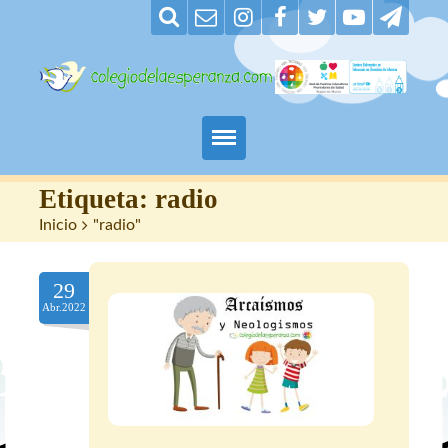
Padres
Etiqueta:
radio
Inicio
>
"radio"
Alumnos
29
Maestros
Abr.2022
Nuestro centro
Contacto