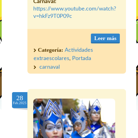
Carnaval:
https://www.youtube.com/watch?
v=hkFz9T0P09c
Leer más
Categoría:
Actividades
extraescolares
,
Portada
carnaval
28
Feb.2025