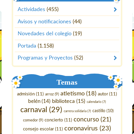
Actividades
(455)
Avisos y notificaciones
(44)
Novedades del colegio
(19)
Portada
(1.158)
Programas y Proyectos
(52)
Temas
atletismo
(18)
admisión
(11)
autor
(11)
arroz
(9)
belén
(14)
biblioteca
(15)
calendario
(7)
carnaval
(29)
castillo
(10)
carrera solidaria
(7)
concurso
(21)
concierto
(11)
comedor
(9)
coronavirus
(23)
consejo escolar
(11)