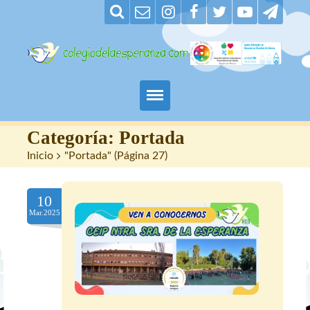
Padres
Categoría:
Portada
Inicio
>
"Portada"
(
Página 27
)
Alumnos
10
Maestros
Mar.2025
Nuestro centro
Contacto