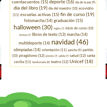
deporte
(16)
cuentacuentos
(15)
día de la paz
(9)
día del libro
(19)
ecovidrio
día del maestro
(10)
fin de curso
(19)
escuelas activas
(15)
(11)
fotomarcha
(14)
graduación
(15)
halloween
(30)
inicio de curso
(10)
inglés
(7)
marcha
(14)
libros de texto
(13)
lectura
(7)
navidad
(46)
multideporte
(14)
olimpiadas
(14)
orientación
(11)
pancho
(9)
partido
piragüismo
(12)
salud
(12)
santa
(10)
premio
(7)
salida
(7)
Unicef
(18)
teatro
(12)
cecilia
(11)
tamborada
(8)